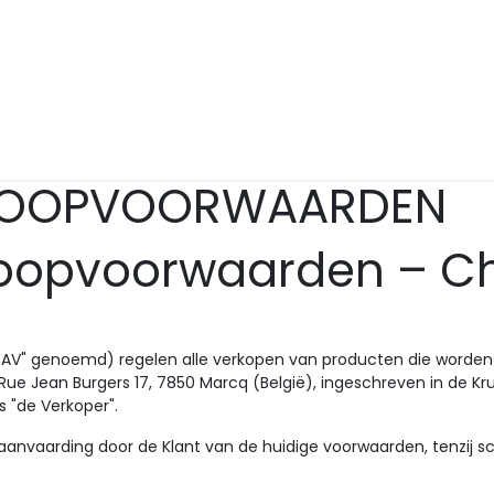
strijden
Veelgestelde vragen
Contact
Foto's en video's
V
KOOPVOORWAARDEN
oopvoorwaarden – C
V" genoemd) regelen alle verkopen van producten die worden 
Rue Jean Burgers 17, 7850 Marcq (België), ingeschreven in de
s "de Verkoper".
e aanvaarding door de Klant van de huidige voorwaarden, tenzij 