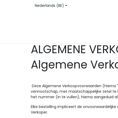
Overslaan naar inhoud
Nederlands (BE)
Webshop
Hoe werkt de TSM 52?
Mollen be
ALGEMENE VER
Algemene Verk
Deze Algemene Verkoopvoorwaarden (hierna "A
vennootschap, met maatschappelijke zetel te 
het nummer (in te vullen), hierna aangeduid al
Elke bestelling impliceert de onvoorwaardelijk
Verkoper.