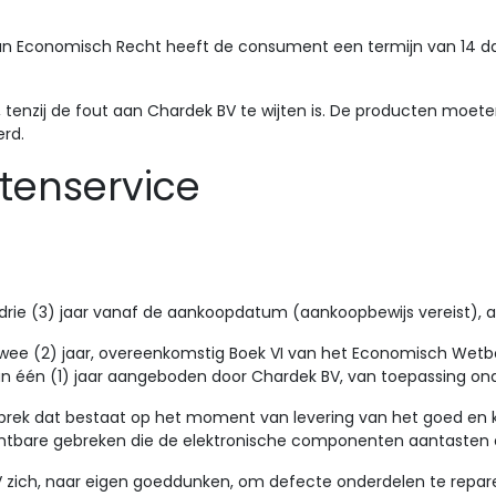
n Economisch Recht heeft de consument een termijn van 14 da
, tenzij de fout aan Chardek BV te wijten is. De producten moeten
rd.
ntenservice
rie (3) jaar vanaf de aankoopdatum (aankoopbewijs vereist), a
twee (2) jaar, overeenkomstig Boek VI van het Economisch Wetb
 één (1) jaar aangeboden door Chardek BV, van toepassing ond
gebrek dat bestaat op het moment van levering van het goed en k
chtbare gebreken die de elektronische componenten aantasten e
V zich, naar eigen goeddunken, om defecte onderdelen te repar