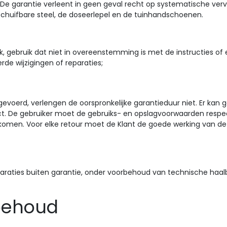
De garantie verleent in geen geval recht op systematische verv
itschuifbare steel, de doseerlepel en de tuinhandschoenen.
uik, gebruik dat niet in overeenstemming is met de instructies o
de wijzigingen of reparaties;
gevoerd, verlengen de oorspronkelijke garantieduur niet. Er ka
ct. De gebruiker moet de gebruiks- en opslagvoorwaarden respect
ekomen. Voor elke retour moet de Klant de goede werking van de
raties buiten garantie, onder voorbehoud van technische haalb
behoud