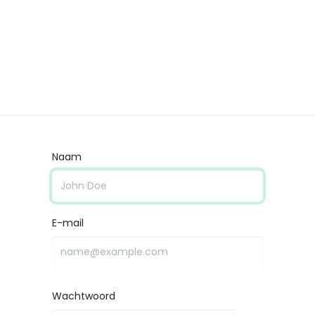
strijden
Veelgestelde vragen
Contact
Foto's en video's
V
Naam
E-mail
Wachtwoord