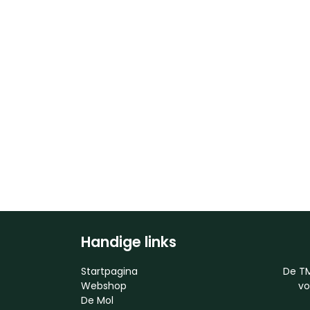
Handige links
Startpagina
De TM
Webshop
vo
De Mol